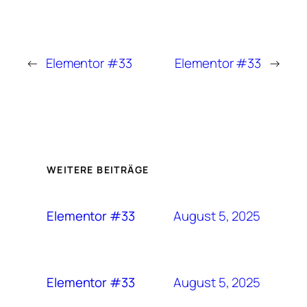
←
Elementor #33
Elementor #33
→
WEITERE BEITRÄGE
August 5, 2025
Elementor #33
August 5, 2025
Elementor #33