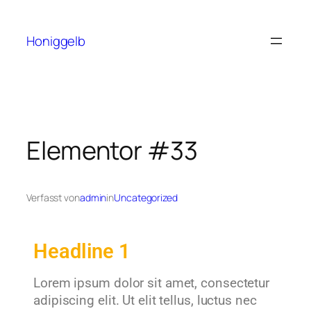
Honiggelb
Elementor #33
Verfasst von
admin
in
Uncategorized
Headline 1
Lorem ipsum dolor sit amet, consectetur
adipiscing elit. Ut elit tellus, luctus nec