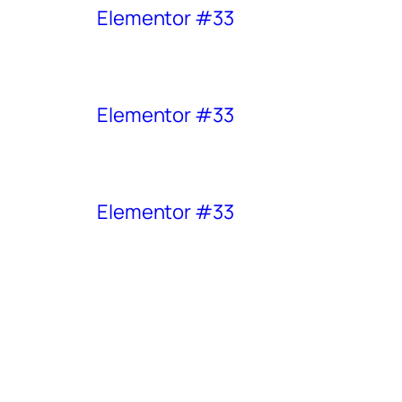
Elementor #33
Elementor #33
Elementor #33