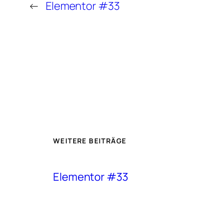
←
Elementor #33
WEITERE BEITRÄGE
Elementor #33