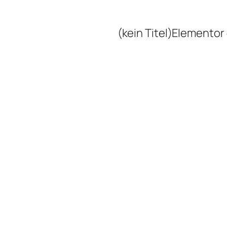
(kein Titel)
Elementor