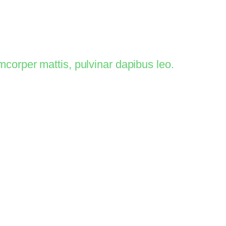
amcorper mattis, pulvinar dapibus leo.