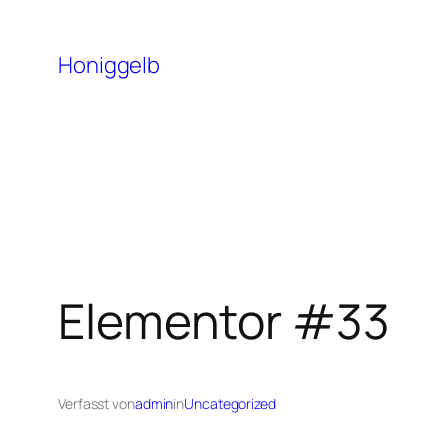
Honiggelb
Elementor #33
Verfasst von
admin
in
Uncategorized