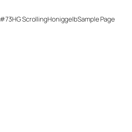
 #73
HG Scrolling
Honiggelb
Sample Page