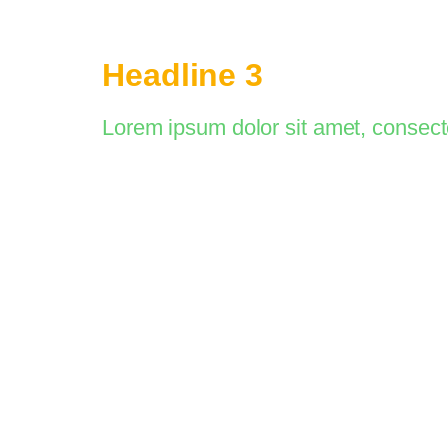
Headline 3
Lorem ipsum dolor sit amet, consectet